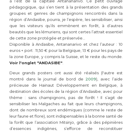
à l’est de la capitale Antananarivo. Ce petit ouvrage
pédagogique, qui s’en tient à la présentation des grands
groupes et genres de champignons rencontrés dans la
région d’Andasibe, pourra, je l’espère, les sensibiliser, ainsi
que les visiteurs qu’ils emmènent en forêt, à d’autres
beautés que les lémuriens, qui sont certes l’attrait essentiel
de cette zone protégée et préservée…
Disponible à Andasibe, Antananarivo et chez l’auteur : 10
euros + port : 11,50 € pour la Belgique, 13 € pour les pays de
la zone Europe, y compris la Suisse, et le reste du monde.
Voir l'onglet "ANDASIBE"
.
Deux grands posters ont aussi été réalisés (l'autre est
montré dans le journal de bord de
2009
), avec l’aide
précieuse de Hainaut Développement en Belgique, à
destination des écoles de la région d’Andasibe, avec pour
thème : sans champignons, pas de forêt ! Il s’agit de
sensibiliser les Malgaches au fait que leurs champignons,
dont de nombreux sont endémiques (comme le reste de
leur faune et flore), sont indispensables à la bonne santé de
la forêt que l’association Mitsinjo, grâce à des pépinières
d’essences indigènes, s’efforce de reconstituer