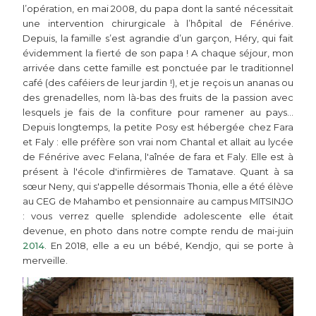
l’opération, en mai 2008, du papa dont la santé nécessitait
une intervention chirurgicale à l’hôpital de Fénérive.
Depuis, la famille s’est agrandie d’un garçon, Héry, qui fait
évidemment la fierté de son papa ! A chaque séjour, mon
arrivée dans cette famille est ponctuée par le traditionnel
café (des caféiers de leur jardin !), et je reçois un ananas ou
des grenadelles, nom là-bas des fruits de la passion avec
lesquels je fais de la confiture pour ramener au pays…
Depuis longtemps, la petite Posy est hébergée chez Fara
et Faly : elle préfère son vrai nom Chantal et allait au lycée
de Fénérive avec Felana, l'aînée de fara et Faly. Elle est à
présent à l'école d'infirmières de Tamatave. Quant à sa
sœur Neny, qui s'appelle désormais Thonia, elle a été élève
au CEG de Mahambo et pensionnaire au campus MITSINJO
: vous verrez quelle splendide adolescente elle était
devenue, en photo dans notre compte rendu de mai-juin
2014
. En 2018, elle a eu un bébé, Kendjo, qui se porte à
merveille.