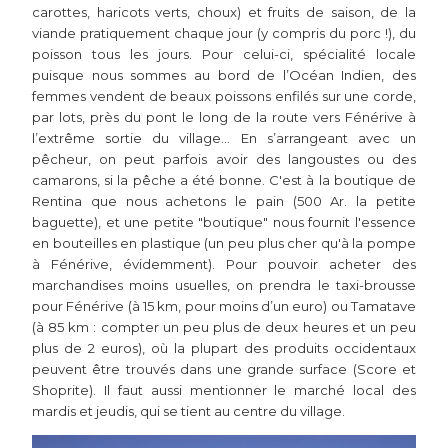
carottes, haricots verts, choux) et fruits de saison, de la
viande pratiquement chaque jour (y compris du porc !), du
poisson tous les jours. Pour celui-ci, spécialité locale
puisque nous sommes au bord de l’Océan Indien, des
femmes vendent de beaux poissons enfilés sur une corde,
par lots, près du pont le long de la route vers Fénérive à
l’extrême sortie du village… En s’arrangeant avec un
pêcheur, on peut parfois avoir des langoustes ou des
camarons, si la pêche a été bonne. C'est à la boutique de
Rentina que nous achetons le pain (500 Ar. la petite
baguette), et une petite "boutique" nous fournit l'essence
en bouteilles en plastique (un peu plus cher qu'à la pompe
à Fénérive, évidemment). Pour pouvoir acheter des
marchandises moins usuelles, on prendra le taxi-brousse
pour Fénérive (à 15 km, pour moins d’un euro) ou Tamatave
(à 85 km : compter un peu plus de deux heures et un peu
plus de 2 euros), où la plupart des produits occidentaux
peuvent être trouvés dans une grande surface (Score et
Shoprite). Il faut aussi mentionner le marché local des
mardis et jeudis, qui se tient au centre du village.