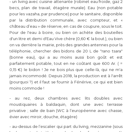
- un living avec cuisine attenante (robinet eau froide, gaz 2
becs, plan de travail, étagère murale). Eau (non potable
pour les vazaha, par prudence) pour le sanitaire, disponible
par la distribution communale, avec compteur, et «
château d’eau » de réserve, en cas de coupure, sous le toit.
Pour de l'eau à boire, ou bien on achète des bouteilles
d'un litre et demi d'Eau Vive chère (0,60 € la bout.), ou bien
on va derrière la mairie, près des grandes antennes pour la
téléphonie, chercher des bidons de 20 L de "rano tsara"
(bonne eau), qui a au moins aussi bon goût et est
parfaitement potable, tout en ne coûtant que 600 Ar. ( =
0,15 €) le bidon ! Je ne bois plus que celle-là, qui ne m'a
jamais incommodé. Depuis 2018, la production est à l'arrêt
(pourquoi ?) et il faut se fournir à Fénérive, ce qui est bien
moins commode !
- au rez, deux chambres avec lits doubles avec
moustiquaires à baldaquin, dont une avec terrasse
privative ; salle de bain (WC à l’européenne avec chasse,
évier avec miroir, douche, étagère)
- au-dessus de l’escalier qui part du living, mezzanine (sous