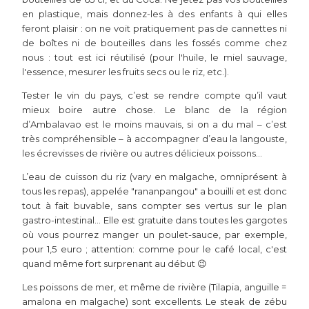
en plastique, mais donnez-les à des enfants à qui elles
feront plaisir : on ne voit pratiquement pas de cannettes ni
de boîtes ni de bouteilles dans les fossés comme chez
nous : tout est ici réutilisé (pour l'huile, le miel sauvage,
l'essence, mesurer les fruits secs ou le riz, etc.).
Tester le vin du pays, c’est se rendre compte qu’il vaut
mieux boire autre chose. Le blanc de la région
d’Ambalavao est le moins mauvais, si on a du mal – c’est
très compréhensible – à accompagner d’eau la langouste,
les écrevisses de rivière ou autres délicieux poissons...
L’eau de cuisson du riz (vary en malgache, omniprésent à
tous les repas), appelée "rananpangou" a bouilli et est donc
tout à fait buvable, sans compter ses vertus sur le plan
gastro-intestinal... Elle est gratuite dans toutes les gargotes
où vous pourrez manger un poulet-sauce, par exemple,
pour 1,5 euro ; attention: comme pour le café local, c'est
quand même fort surprenant au début 😉
Les poissons de mer, et même de rivière (Tilapia, anguille =
amalona en malgache) sont excellents. Le steak de zébu