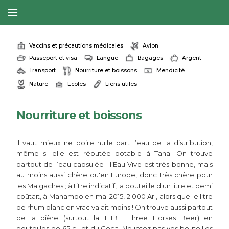
Vaccins et précautions médicales
Avion
Passeport et visa
Langue
Bagages
Argent
Transport
Nourriture et boissons
Mendicité
Nature
Ecoles
Liens utiles
Nourriture et boissons
Il vaut mieux ne boire nulle part l’eau de la distribution,
même si elle est réputée potable à Tana. On trouve
partout de l’eau capsulée : l’Eau Vive est très bonne, mais
au moins aussi chère qu'en Europe, donc très chère pour
les Malgaches ; à titre indicatif, la bouteille d'un litre et demi
coûtait, à Mahambo en mai 2015, 2.000 Ar., alors que le litre
de rhum blanc en vrac valait moins ! On trouve aussi partout
de la bière (surtout la THB : Three Horses Beer) en
bouteilles de 65 cl, et du Coca. Ne jetez pas vos bouteilles